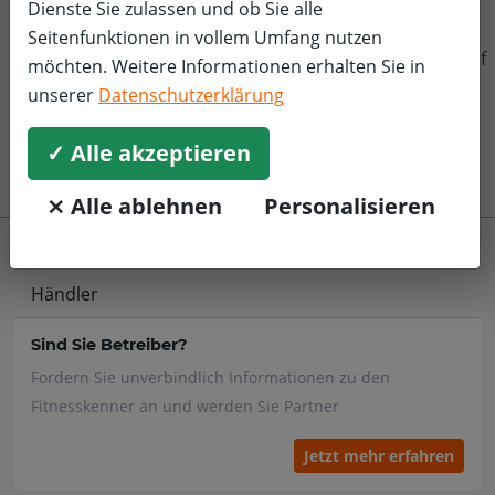
Dienste Sie zulassen und ob Sie alle
Filter zurücksetzen
Seitenfunktionen in vollem Umfang nutzen
f
möchten. Weitere Informationen erhalten Sie in
unserer
Datenschutzerklärung
✓ Alle akzeptieren
⨯ Alle ablehnen
Personalisieren
Händler
Sind Sie Betreiber?
Fordern Sie unverbindlich Informationen zu den
Fitnesskenner an und werden Sie Partner
Jetzt mehr erfahren