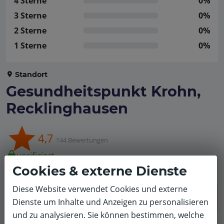
4 Sterne
0%
3 Sterne
0%
2 Sterne
0%
1 Sterne
0%
Standort
Gesundheitspunkt Krohn,
Recklinghausen
4,7
144 Bewertungen
verifiziert
Training
Cookies & externe Dienste
Diese Website verwendet Cookies und externe
Keine Bewertugen mit diesem Filter gefunden.
Dienste um Inhalte und Anzeigen zu personalisieren
und zu analysieren. Sie können bestimmen, welche