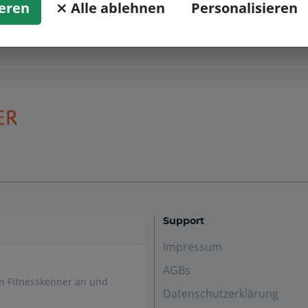
nweise des Anbieters
ieren
⨯ Alle ablehnen
Personalisieren
Support
Impressum
AGBs
en Fitnesskenner an und
Datenschutzerklärung