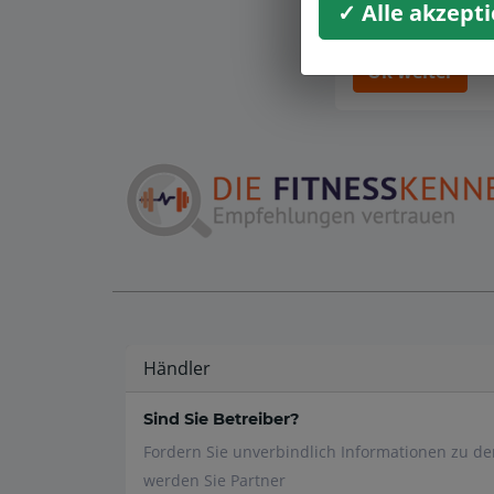
Datenschutzhi
✓ Alle akzept
Ok weiter
Händler
Sind Sie Betreiber?
Fordern Sie unverbindlich Informationen zu d
werden Sie Partner