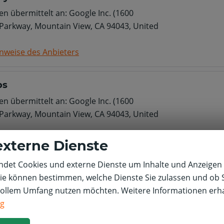
n übermittelt an: Google Inc. (1600
Parkway, Mountain View, CA 94043, United
nweise des Anbieters
ps
n übermittelt an: Google Inc. (1600
Parkway, Mountain View, CA 94043, United
nweise des Anbieters
externe Dienste
det Cookies und externe Dienste um Inhalte und Anzeigen 
Sie können bestimmen, welche Dienste Sie zulassen und ob S
n übermittelt an: Google Inc. (1600
vollem Umfang nutzen möchten. Weitere Informationen erha
Parkway, Mountain View, CA 94043, United
ng