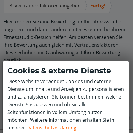
3. Vertrauensfaktoren eingeben
Fertig!
Hier können Sie eine Bewertung für Ihr Fitnessstudio
abgeben - und damit anderen Interessenten bei ihrem
Fitnessstudio-Besuch helfen. Am besten versehen Sie
Ihre Bewertung auch gleich mit Vertrauensfaktoren.
Diese erhöhen die Glaubwürdigkeit Ihrer Bewertung
deutlich.
Cookies & externe Dienste
Diese Website verwendet Cookies und externe
Dienste um Inhalte und Anzeigen zu personalisieren
und zu analysieren. Sie können bestimmen, welche
Dienste Sie zulassen und ob Sie alle
Seitenfunktionen in vollem Umfang nutzen
f
möchten. Weitere Informationen erhalten Sie in
unserer
Datenschutzerklärung