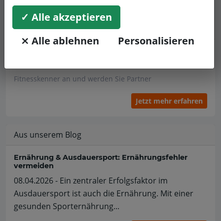
✓ Alle akzeptieren
Händler
⨯ Alle ablehnen
Personalisieren
Sind Sie Betreiber?
Fordern Sie unverbindlich Informationen zu den
Fitnesskenner an und werden Sie Partner
Jetzt mehr erfahren
Aus unserem Blog
Ernährung & Ausdauersport: Ernährungsfehler
vermeiden
08.04.2026 - Ein zentraler Erfolgsfaktor im
Ausdauersport ist auch die Ernährung. Mit einer
gesunden Sporternährung...