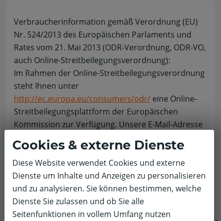
Verbraucherinformation gemäß Verordnung (EU)
Nr. 524/2013 des Europäischen Parlaments und
Rates vom 21. Mai 2013 (ODR-Verordnung, ODR-VO,
auch Online-Streitbeilegungsverordnung):
Im Rahmen der Online-Streitbeilegungsverordnung
steht Ihnen unter
http://ec.europa.eu/consumers/odr/
eine Online-
Streitbeilegungsplattform der Europäischen
Kommission zur Verfügung. Unsere E-Mail-Adresse
lautet: info@autohauskenner.de
Cookies & externe Dienste
Beraten von der Kanzlei
Streppel
in Fragen des
Diese Website verwendet Cookies und externe
Gewerblichen Rechtsschutzes, des IT-Rechts sowie
Dienste um Inhalte und Anzeigen zu personalisieren
des Urheber- und Medienrechts.
und zu analysieren. Sie können bestimmen, welche
Dienste Sie zulassen und ob Sie alle
Seitenfunktionen in vollem Umfang nutzen