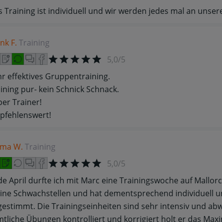
 Training ist individuell und wir werden jedes mal an unse
nk F.
Training
5,0/5
r effektives Gruppentraining.
ining pur- kein Schnick Schnack.
er Trainer!
pfehlenswert!
lma W.
Training
5,0/5
e April durfte ich mit Marc eine Trainingswoche auf Mallorc
ne Schwachstellen und hat dementsprechend individuell un
estimmt. Die Trainingseinheiten sind sehr intensiv und ab
tliche Übungen kontrolliert und korrigiert holt er das Ma