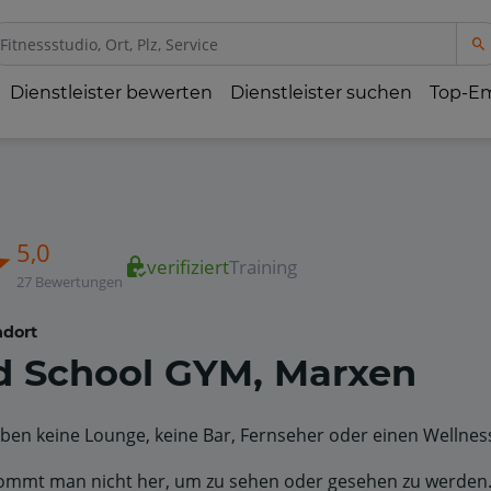
Dienstleister bewerten
Dienstleister suchen
Top-E
5,0
verifiziert
Training
27 Bewertungen
dort
d School GYM, Marxen
ben keine Lounge, keine Bar, Fernseher oder einen Wellnes
ommt man nicht her, um zu sehen oder gesehen zu werden.