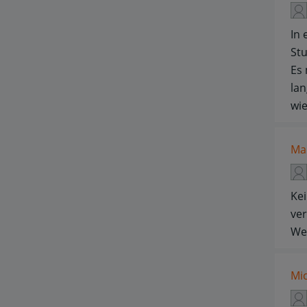
In 
Stu
Es 
lan
wie
Ma
Kei
ver
We
Mi