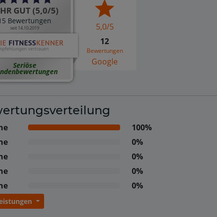
HR GUT (5,0/5)
15 Bewertungen
5,0/5
seit 14.10.2019
12
Bewertungen
Google
Seriöse
ndenbewertungen
ertungsverteilung
ne
100%
ne
0%
ne
0%
ne
0%
ne
0%
Leistungen