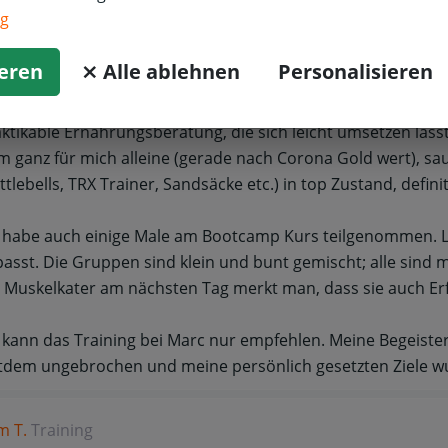
 hab bei Marc im Old School Gym Personal Training gebuch
ng
kannten empfohlen.
ieren
⨯ Alle ablehnen
Personalisieren
olut überzeugt haben mich: kompetenter, erfahrener und s
f mich abgestimmtes Programm mit tollen und abwechslung
ktikable Ernährungsberatung, die sich leicht umsetzen lässt 
 ganz für mich alleine (gerade nach Corona Gold wert), sa
ttlebells, TRX Trainer, Sandsäcke etc.) in top Zustand, defin
 habe auch einige Male am Bootcamp Kurs teilgenommen. Le
asst. Die Gruppen sind klein und bunt gemischt; alle sind
Muskelkater am nächsten Tag merkt man, dass sie auch Erf
 kann das Training bei Marc nur empfehlen. Meine Begeister
itdem ungebrochen und meine persönlich gesetzten Ziele w
m T.
Training