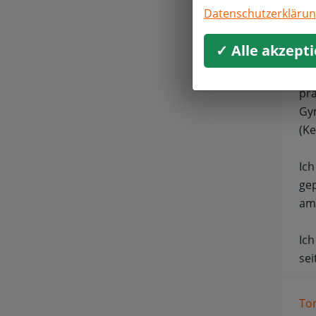
Ich
Datenschutzerkläru
Be
✓ Alle akzept
Abs
au
pra
Gym
(Ke
Ich
gep
am 
Ich
se
To