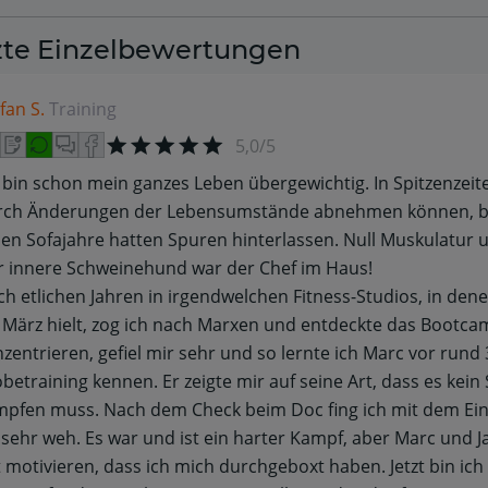
zte Einzelbewertungen
fan S.
Training
5,0/5
 bin schon mein ganzes Leben übergewichtig. In Spitzenzeit
rch Änderungen der Lebensumstände abnehmen können, be
len Sofajahre hatten Spuren hinterlassen. Null Muskulatur 
r innere Schweinehund war der Chef im Haus!
h etlichen Jahren in irgendwelchen Fitness-Studios, in de
 März hielt, zog ich nach Marxen und entdeckte das Bootcam
zentrieren, gefiel mir sehr und so lernte ich Marc vor run
betraining kennen. Er zeigte mir auf seine Art, dass es kei
mpfen muss. Nach dem Check beim Doc fing ich mit dem Ein
 sehr weh. Es war und ist ein harter Kampf, aber Marc und J
 motivieren, dass ich mich durchgeboxt haben. Jetzt bin 