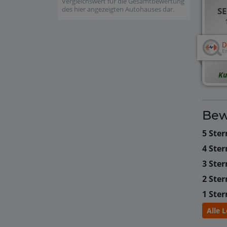
Vergleichswert für die Gesamtbewertung
des hier angezeigten Autohauses dar.
SE
Ku
Bew
5 Ster
4 Ster
3 Ster
2 Ster
1 Ster
Alle 