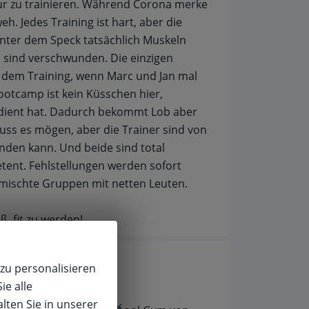
tur zu trainieren. Während Corona merke
h. Jedes Training ist hart, aber die
unter dem Speck tatsächlich Muskeln
 sind verschwunden. Die einzigen
dem Training, wenn Marc und Jan mal
ootcamp ist kein Küsschen hier,
rdient hat. Dadurch bekommt Lob aber
uss es mögen, aber die Trainer sind von
finden kann. Und beide sind total
ent. Fehlstellungen werden sofort
gemischte Gruppen mit netten Leuten.
, fit zu werden!
zu personalisieren
ie alle
lten Sie in unserer