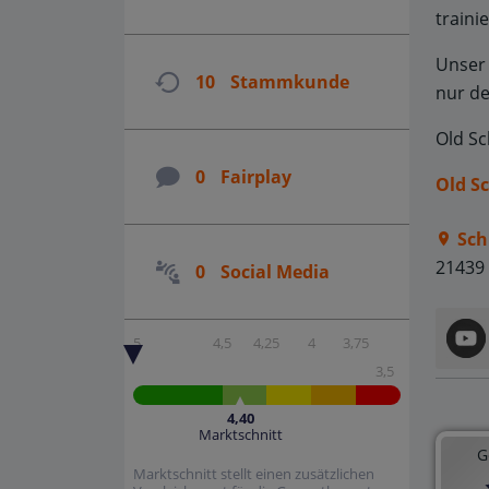
trainie
Unser 
10
Stammkunde
nur de
Old Sc
0
Fairplay
Old S
Sch
21439
0
Social Media
5
4,5
4,25
4
3,75
3,5
4,40
Marktschnitt
G
Marktschnitt stellt einen zusätzlichen