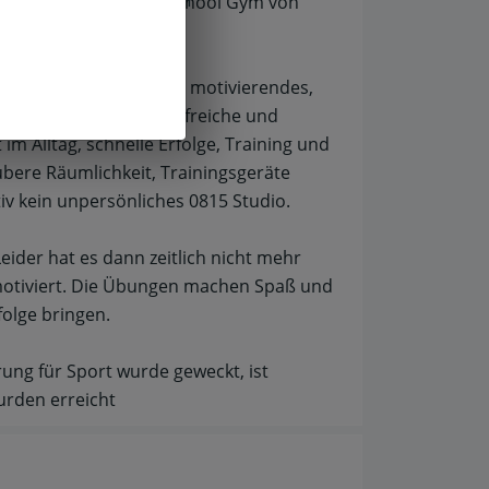
f
t. Mir wurde das Old School Gym von
ympathischer Trainer, motivierendes,
sreichen Übungen, hilfreiche und
im Alltag, schnelle Erfolge, Training und
ubere Räumlichkeit, Trainingsgeräte
itiv kein unpersönliches 0815 Studio.
ider hat es dann zeitlich nicht mehr
 motiviert. Die Übungen machen Spaß und
olge bringen.
ung für Sport wurde geweckt, ist
urden erreicht