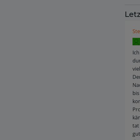
Let
Ste
Ich
du
vie
De
Nac
bis
kon
Pro
kä
tat
gut