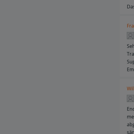
Das
Fra
Seh
Tra
Sup
Em
Wi
End
mei
abg
säm