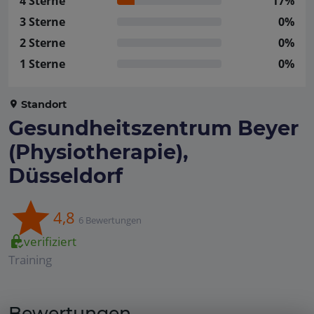
4 Sterne
17%
3 Sterne
0%
2 Sterne
0%
1 Sterne
0%
Standort
Gesundheitszentrum Beyer
(Physiotherapie),
Düsseldorf
4,8
6 Bewertungen
verifiziert
Training
Bewertungen