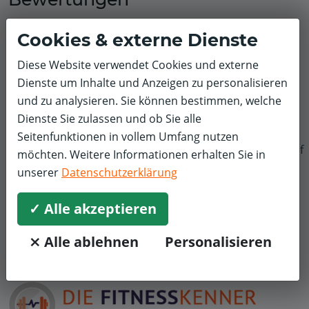
Alle Leistungen
Cookies & externe Dienste
Mit 4 Sternen bewertet
Diese Website verwendet Cookies und externe
Dienste um Inhalte und Anzeigen zu personalisieren
Gisela G.
Training
und zu analysieren. Sie können bestimmen, welche
4,0/5
Dienste Sie zulassen und ob Sie alle
Seitenfunktionen in vollem Umfang nutzen
Sehr kompetentes und freundliches Team. Ich
f
möchten. Weitere Informationen erhalten Sie in
bin durch das T-Rena Programm in diese Praxis
unserer
Datenschutzerklärung
gekommen und nach Abschluss weiterhin
zweimal die Woche beim Training. Jederzeit ist ein
✓ Alle akzeptieren
Ansprechpartner vorhanden. Ich habe schon
viele wertvolle Tipps erhalten.
⨯ Alle ablehnen
Personalisieren