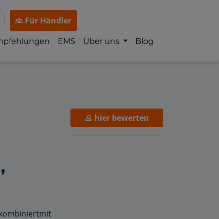
Für Händler
mpfehlungen
EMS
Über uns
Blog
hier bewerten
,
 kombiniertmit