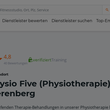
Dienstleister bewerten
Dienstleister suchen
Top-E
4,8
verifiziert
Training
40 Bewertungen
dort
ysio Five (Physiotherapie)
renberg
ufenden Therapie-Behandlungen in unserer Physiotherapie