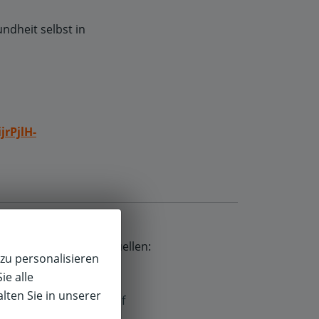
dheit selbst in
rPjlH-
oren
aus 1 anderen Quellen:
zu personalisieren
ie alle
lten Sie in unserer
f