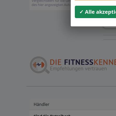
Vergleichswert für die Gesamtbewertung
des hier angezeigten Autohauses dar.
✓ Alle akzept
Ku
ver
Händler