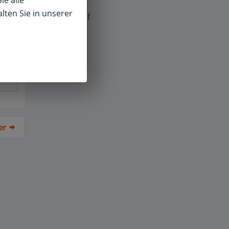
ie alle
lten Sie in unserer
f
er