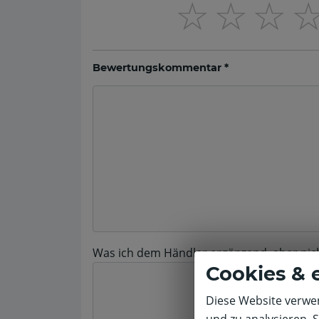
☆
☆
☆
Bewertungskommentar *
Was ich dem Händler ergänzend, aber nicht 
Cookies & 
Diese Website verwen