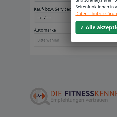
und zu analysieren. 
Seitenfunktionen in 
Kauf- bzw. Servicedatum *
Datenschutzerkläru
✓ Alle akzept
Automarke
Bitte wählen