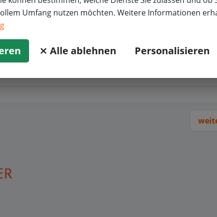
Sie können bestimmen, welche Dienste Sie zulassen und ob S
vollem Umfang nutzen möchten. Weitere Informationen erha
ng
ieren
⨯ Alle ablehnen
Personalisieren
weit