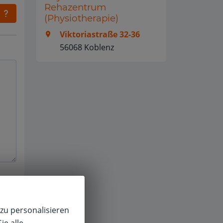
Rehazentrum
(Physiotherapie)
Viktoriastraße 32-36
56068 Koblenz
zu personalisieren