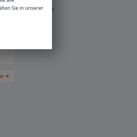
ie alle
lten Sie in unserer
f
er