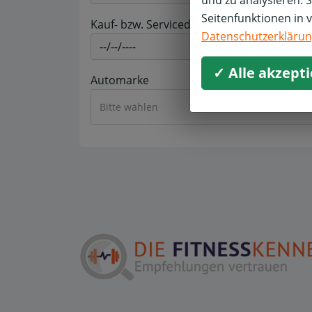
und zu analysieren. 
Seitenfunktionen in 
Kauf- bzw. Servicedatum *
Datenschutzerkläru
✓ Alle akzept
Automarke
Bitte wählen