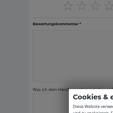
☆
☆
☆
Bewertungskommentar *
Was ich dem Händler ergänzend, aber nicht 
Cookies & 
Diese Website verwen