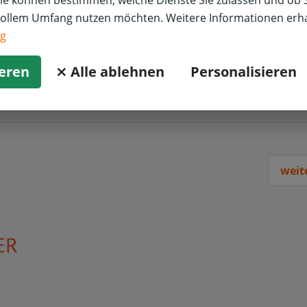
Sie können bestimmen, welche Dienste Sie zulassen und ob S
vollem Umfang nutzen möchten. Weitere Informationen erha
ng
ieren
⨯ Alle ablehnen
Personalisieren
weit