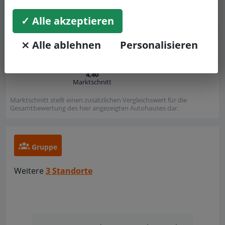
✓ Alle akzeptieren
⨯ Alle ablehnen
Personalisieren
5
4,5
4,25
4
3,75
3,5
4,40
Marktschnitt
Marktschnitt stellt einen zusätzlichen Vergleichswert für die
Gesamtbewertung des hier angezeigten Autohauses dar.
Gruppe
Weitere
3 Standorte