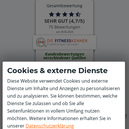
Gesamtbewertung
SEHR GUT (4,7/5)
75 Bewertungen
seit 28.06.2024
Kundenbewertungen
verschiedener Quellen
75 Bewertungen
ohne Vertrauensfaktoren
aus 1
Cookies & externe Dienste
anderen Quellen:
Diese Website verwendet Cookies und externe
Dienste um Inhalte und Anzeigen zu personalisieren
und zu analysieren. Sie können bestimmen, welche
4,7/5
Dienste Sie zulassen und ob Sie alle
Seitenfunktionen in vollem Umfang nutzen
75
f
Bewertungen
möchten. Weitere Informationen erhalten Sie in
Google
unserer
Datenschutzerklärung